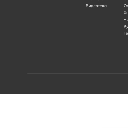
Видеотека
О
Х
Ч
К
Те