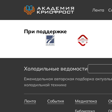
Лента
С
При поддержке
Холодильные ведомости
Еженедельная авторская подборка актуальн
холодильной технике
Лента
События
Медиатека
О
Библиотека
О