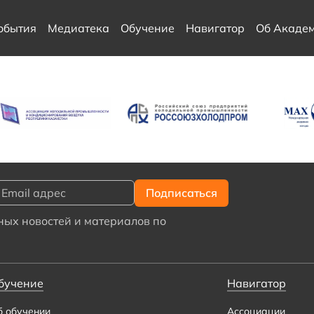
обытия
Медиатека
Обучение
Навигатор
Об Акаде
ых новостей и материалов по
бучение
Навигатор
б обучении
Ассоциации