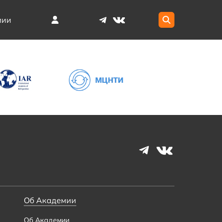
мии
Об Академии
Об Академии