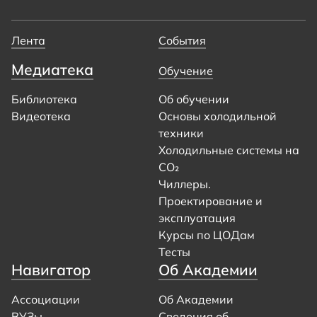
Лента
События
Медиатека
Обучение
Библиотека
Об обучении
Видеотека
Основы холодильной
техники
Холодильные системы на
CO₂
Чиллеры.
Проектирование и
эксплуатация
Курсы по ЦОДам
Тесты
Навигатор
Об Академии
Ассоциации
Об Академии
ВУЗы
Сведения об