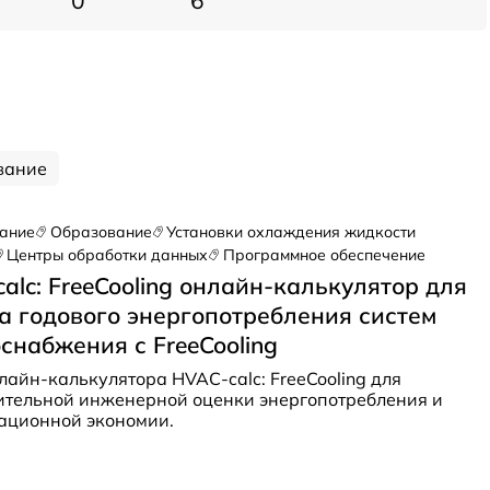
0
6
вание
вание
Образование
Установки охлаждения жидкости
Центры обработки данных
Программное обеспечение
alc: FreeCooling онлайн-калькулятор для
а годового энергопотребления систем
снабжения с FreeCooling
лайн-калькулятора HVAC-calc: FreeCooling для
тельной инженерной оценки энергопотребления и
ационной экономии.