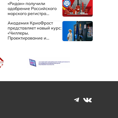
«Ридан» получили
одобрение Российского
морского регистра
судоходства
Академия КриоФрост
представляет новый курс:
«Чиллеры.
Проектирование и
эксплуатация систем
охлаждения жидкостей»