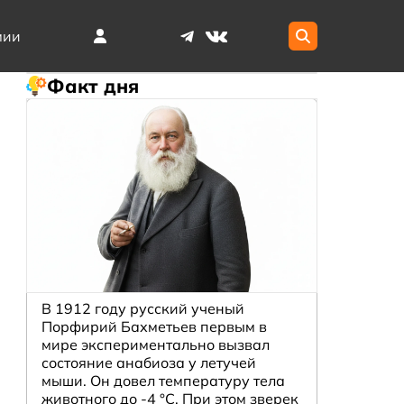
мии
Факт дня
В 1912 году русский ученый
Порфирий Бахметьев первым в
мире экспериментально вызвал
состояние анабиоза у летучей
мыши. Он довел температуру тела
животного до -4 °C. При этом зверек