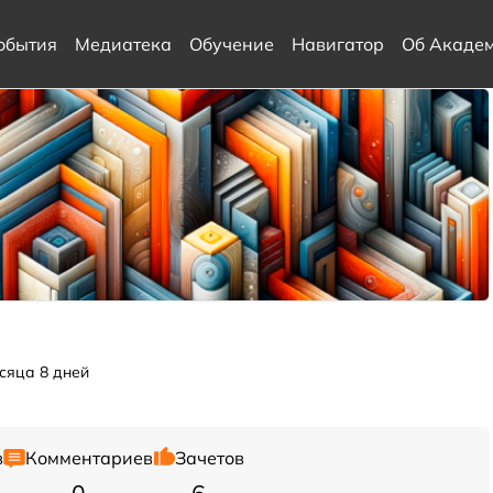
обытия
Медиатека
Обучение
Навигатор
Об Акаде
есяца 8 дней
в
Комментариев
Зачетов