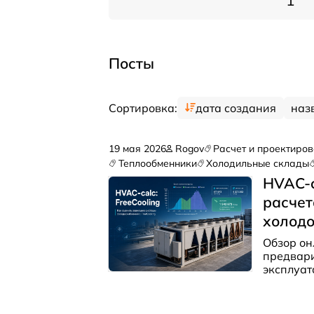
1
Посты
Сортировка:
дата создания
наз
19 мая 2026
Rogov
Расчет и проектиро
Теплообменники
Холодильные склады
HVAC-c
расчет
холодо
Обзор он
предвари
эксплуат