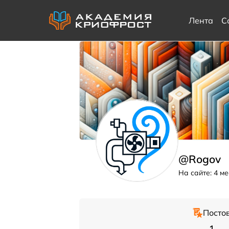
Лента
С
@Rogov
На сайте: 4 м
Посто