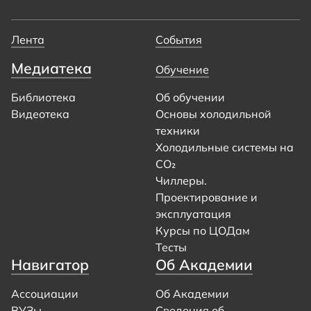
Лента
События
Медиатека
Обучение
Библиотека
Об обучении
Видеотека
Основы холодильной
техники
Холодильные системы на
CO₂
Чиллеры.
Проектирование и
эксплуатация
Курсы по ЦОДам
Тесты
Навигатор
Об Академии
Ассоциации
Об Академии
ВУЗы
Сведения об