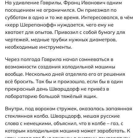
На удивление Гаврилы, Франц Иванович одним
посещением не ограничился. Он приезжал по
субботам в одно и то же время. Интересовался, в чём
«херр Шерепанофф» нуждается, чего ему не
хватает для опытов. Привозил с собой бумагу для
чертежей, медные трубки нужных диаметров,
необходимые инструменты.
Через полгода Гаврила начал сомневаться в
возможности создания холодильной машины
вообще. Несколько дней отделяло его от решения
всё бросить. Так бы и произошло, если бы в один
прекрасный день Шварцдорф не привёз в
лабораторию большой тяжёлый ящик.
Внутри, под ворохом стружек, оказалась запаянная
стеклянная колба. Шварцдорф, мешая русские
слова с немецкими, объяснил, что в колбе – газ, с
которым холодильная машина может заработать. К
утру, когда газ был закачен в систему, температуру