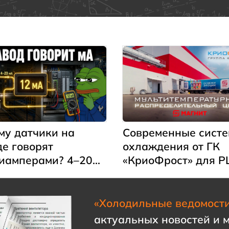
каемой из полости
энергии, осуществля
а
нагрев и охлаждение
текучей среды
посредством прямой 
опосредованной пер
энергии…
Современные сист
му датчики на
охлаждения от ГК
де говорят
«КриоФрост» для Р
иамперами? 4–20
«Магнит» в Ростовс
ростым языком
области
«Холодильные ведомост
актуальных новостей и 