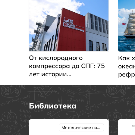
От кислородного
Как 
компрессора до СПГ: 75
океа
лет истории
рефр
«Казанькомпрессормаш»
флот
Библиотека
Методические пособия