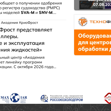
ообщает о получении одобрения
07.08.20
о регистра судоходства (РМРС)
ны моделей
SVA‑M
и
SNV‑M
.
ценку соответствия
именения на рыболовных
Академия КриоФрост
х холодоснабжения.
Фрост представляет
иллеры.
е и эксплуатация
ения жидкостей»
ьный центр «Академия
ет линейку программ
ации. С октября 2026 года
ностью посвящённый чиллерам —
в до грамотной эксплуатации.