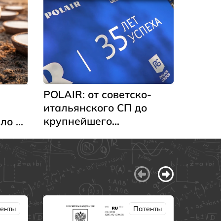
POLAIR: от советско-
итальянского СП до
крупнейшего
ло в
производителя
торгового холодильного
оборудования в России
енты
Патенты
Жидко