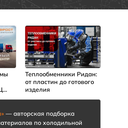
ющий
или
едачи
емы
Теплообменники Ридан:
от пластин до готового
Ц
изделия
кой
и»
— авторская подборка
материалов по холодильной