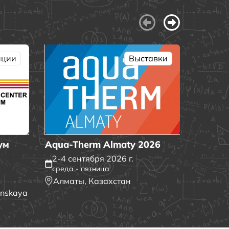
ATMO M
нции
Выставки
7-8 се
понеде
Дубай
ум
Aqua-Therm Almaty 2026
2-4 сентября 2026 г.
среда - пятница
Алматы, Казахстан
anskaya