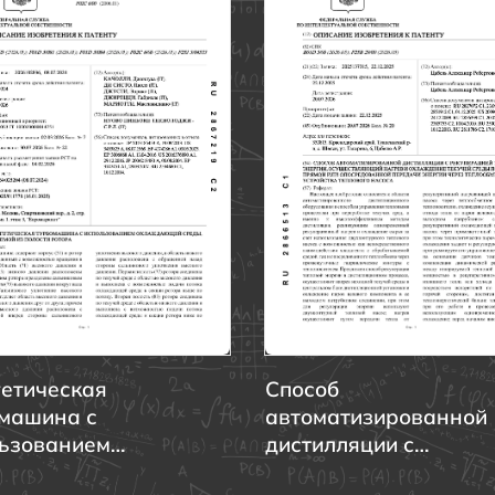
етическая
Способ
машина с
автоматизированной
ьзованием
дистилляции с
ждающей среды,
рекуперацией теплов