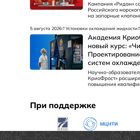
Компания «Ридан» с
Российского морског
на запорные клапа
Продукция прошла о
требованиям для пр
5 августа 2026
Установки охлаждения жидкости
траулерах в система
Академия Крио
новый курс: «Ч
Проектировани
систем охлажд
Научно-образовател
КриоФрост» расширя
повышения квалифик
стартует курс, пол
от базовых принципо
При поддержке