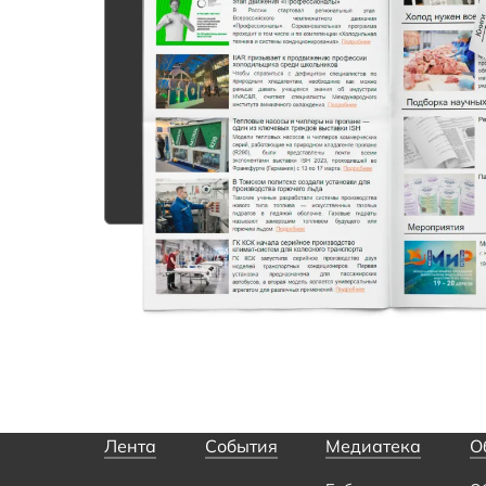
Лента
События
Медиатека
О