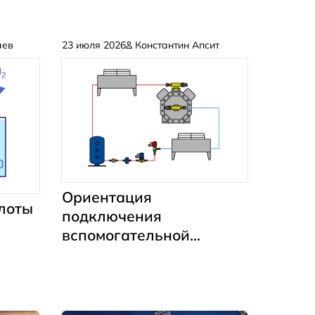
аев
23 июля 2026
Константин Апсит
Ориентация
лоты
подключения
вспомогательной
арматуры в
холодильных системах
нике