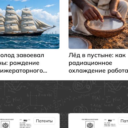
холод завоевал
Лёд в пустыне: как
ны: рождение
радиационное
ижераторного
охлаждение работа
а
древней Индии
Патенты
Пат