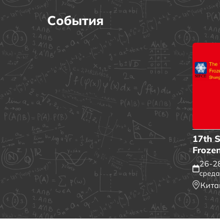
События
17th S
Frozen
26-28
среда
Кита