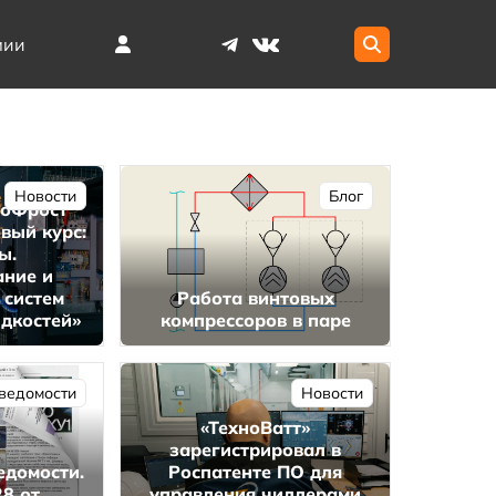
мии
Новости
Блог
иоФрост
вый курс:
ы.
ание и
 систем
Работа винтовых
дкостей»
компрессоров в паре
ведомости
Новости
«ТехноВатт»
зарегистрировал в
едомости.
Роспатенте ПО для
8 от
управления чиллерами