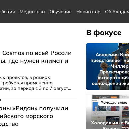
обытия
Медиатека
Обучение
Навигатор
Об Акаде
В фокусе
и Cosmos по всей России
Академия Кр
ты, где нужен климат и
представляет но
«Чиллер
Проектиров
х проектов, в рамках
эксплуатация
 требуется применение
охлаждения жи
ий, за период с 3 по 7 августа
н
Холодильные 
аны «Ридан» получили
ийского морского
одства
Холодильные В
Выпуск #22