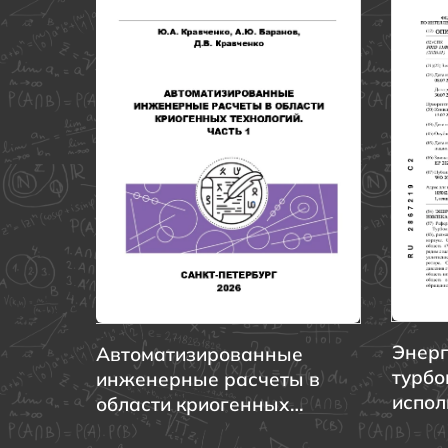
Энерг
Автоматизированные
турбо
инженерные расчеты в
испол
области криогенных
охла
технологий. Часть 1