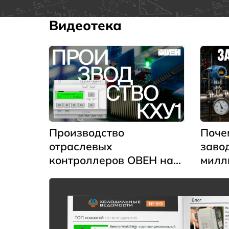
извле
ротор
Видеотека
Производство
Поче
отраслевых
заво
контроллеров ОВЕН на
милл
примере контроллера
мА п
для управления
холодильными
установками КХУ1