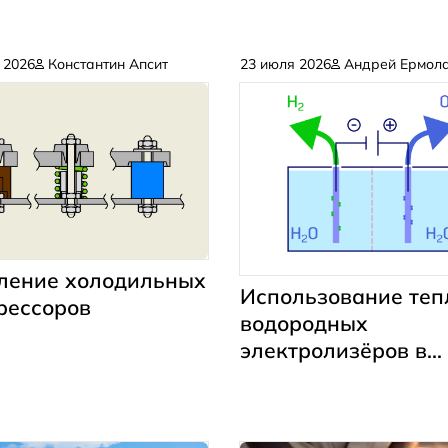
 2026
Константин Апсит
23 июля 2026
Андрей Ермол
ление холодильных
Использование теп
рессоров
водородных
электролизёров в
холодильной и
теплонасосной тех