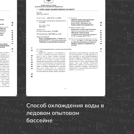
изотер
Способ охлаждения воды в
ледовом опытовом
бассейне
ой