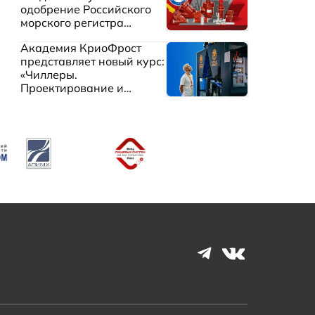
одобрение Российского
морского регистра
судоходства
Академия КриоФрост
представляет новый курс:
«Чиллеры.
Проектирование и
эксплуатация систем
охлаждения жидкостей»