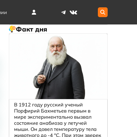
мии
Факт дня
В 1912 году русский ученый
Порфирий Бахметьев первым в
мире экспериментально вызвал
состояние анабиоза у летучей
мыши. Он довел температуру тела
животного до -4 °C. При этом зверек