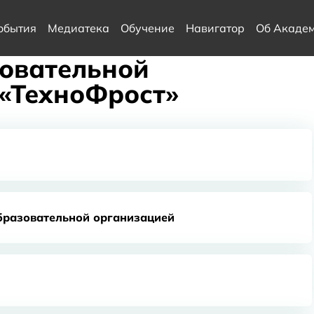
обытия
Медиатека
Обучение
Навигатор
Об Акаде
зовательной
«ТехноФрост»
бразовательной организацией