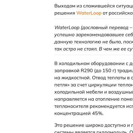
Выходом из сложившейся ситуаци
решения
WaterLoop
от российско
WaterLoop (дословный перевод – 
успешно зарекомендовавшее себя
данную технологию не было, пос
так остро не стоял. В чем же ее су
В холодильном оборудовании с 
заправкой R290 (до 150 г) трад
на жидкостной. Отвод теплоты в
петля» за счет циркуляции тепло
холодильной мебели и воздушный
направляется на отопление поме
теплоносителя рекомендуется ис
концентрацией 45%.
Это решение широко доступно и 
системы является гидромодуль. О