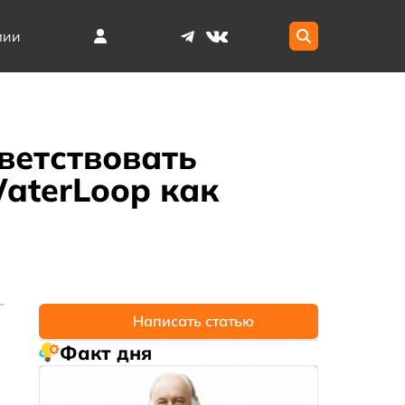
мии
ветствовать
aterLoop как
Написать статью
Факт дня