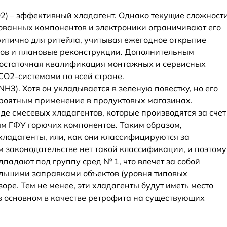
2) – эффективный хладагент. Однако текущие сложност
ованных компонентов и электроники ограничивают его
ритично для ритейла, учитывая ежегодное открытие
инов и плановые реконструкции. Дополнительным
достаточная квалификация монтажных и сервисных
CO2-системами по всей стране.
H3). Хотя он укладывается в зеленую повестку, но его
ероятным применение в продуктовых магазинах.
иде смесевых хладагентов, которые производятся за счет
м ГФУ горючих компонентов. Таким образом,
хладагенты, или, как они классифицируются за
м законодательстве нет такой классификации, и поэтому
дпадают под группу сред № 1, что влечет за собой
ольшими заправками объектов (уровня типовых
оре. Тем не менее, эти хладагенты будут иметь место
в основном в качестве ретрофита на существующих