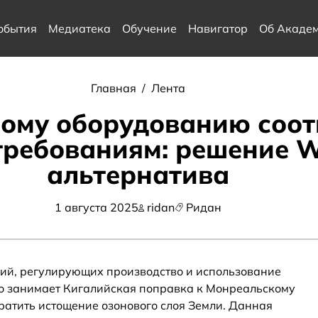
обытия
Медиатека
Обучение
Навигатор
Об Акаде
Главная
/
Лента
ому оборудованию соот
требованиям: решение W
альтернатива
1 августа 2025
ridan
Ридан
й, регулирующих производство и использование
то занимает Кигалийская поправка к Монреальскому
ратить истощение озонового слоя Земли. Данная