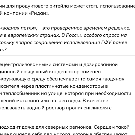
и для продуктового ритейла может стать использовани
й компании «Ридан».
«водная петля») – это проверенное временем решение,
 в европейских странах. В России особого спроса на
кольку вопрос сокращения использования ГФУ ранее
ть?
децентрализованными системами и дозированной
иционный воздушный конденсатор заменен
 окружающую среду обеспечивает та самая «водяная
носителя через пластинчатые конденсаторы в
 теплообменник на улице, которая при необходимости
щений магазина или нагрев воды. В качестве
пользовать водный раствор пропиленгликоля с
подходит даже для северных регионов. Сердцем такой
н включает в себя два насоса, которые обеспечивают