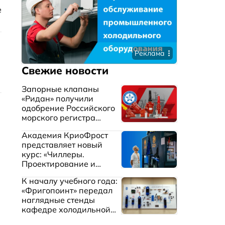
е
Реклама
Свежие новости
Запорные клапаны
«Ридан» получили
одобрение Российского
морского регистра
судоходства
Академия КриоФрост
представляет новый
курс: «Чиллеры.
Проектирование и
эксплуатация систем
К началу учебного года:
охлаждения жидкостей»
«Фригопоинт» передал
наглядные стенды
кафедре холодильной
техники МГТУ им.