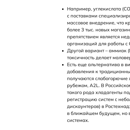
Например, углекислота (CO
с поставками специализир
массовое внедрение, что к
более 3 тыс. новых магаз
препятствием является не
организаций для работы с 
Другой вариант – аммиак (N
токсичность делает малов
Есть еще альтернатива в в
добавления к традиционны
получаются слабогорючие 
рубежом, A2L. В Российско
такого рода хладагенты по
регистрацию систем с неб
дискаунтеров) в Ростехнадз
в ближайшем будущем, но 
системах.