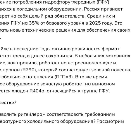
ение потребления гидрофторуглеродных (ГФУ)
ихся в холодильном оборудовании. Россия признает
ерет на себя целый ряд обязательств. Среди них и
ия ГФУ на 35% от базового уровня в 2025 году. Это
ать новые технические решения для обеспечения своих
.
ейле в последние годы активно развивается формат
 этот тренд и далее сохранится. В небольших магазинах
е, как правило, работает на встроенном холоде и
а пропан (R290), который соответствует зеленой повестк
обального потепления (ПГП=3). В то же время
ое оборудование зачастую работает на выносном
зуется хладон R404a, относящийся к группе ГФУ.
вестке?
зволить ритейлерам соответствовать требованиям
ературного холодильного оборудования? Рассмотрим