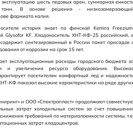
 эксплуатацию шесть ледовых арен, суммарная емкост
и тонн. В основе решения - низкозамерзающи
нове формиата калия.
осителя история знает по финской Kemira Freezium
ий Glysofor KF. Хладоноситель ХНТ-КФ-25 российский, 
 содержит синтезированный в России пакет присадок 
ования от коррозии на срок 15 лет.
ает эксплуатационные расходы городского бюджета з
ии и увеличения ресурса оборудования. Высока
арантирует посетителям комфортный лед и надежност
ХНТ-КФ показал высокие характеристики на ряде други
ниринг» и ООО «Спектропласт» продолжают совместну
льных затрат холодильных систем за счет повышени
снижения требований по материалоемкости системы, т.е
атационных затрат хладоцентров.