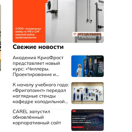
Реклама
Свежие новости
Академия КриоФрост
представляет новый
курс: «Чиллеры.
Проектирование и
эксплуатация систем
К началу учебного года:
охлаждения жидкостей»
«Фригопоинт» передал
наглядные стенды
кафедре холодильной
техники МГТУ им.
CAREL запустил
Баумана
обновлённый
корпоративный сайт