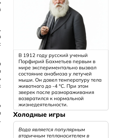
ь
й
,
в
с
В 1912 году русский ученый
Порфирий Бахметьев первым в
а
мире экспериментально вызвал
я
состояние анабиоза у летучей
ь
мыши. Он довел температуру тела
х
животного до -4 °C. При этом
зверек после размораживания
возвратился к нормальной
жизнедеятельности.
ю
я
Холодные игры
.
Вода является популярным
вторичным теплоносителем в