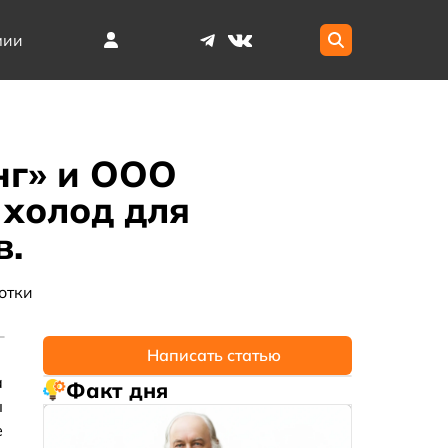
мии
нг» и ООО
холод для
в.
отки
Написать статью
а
Факт дня
ы
е