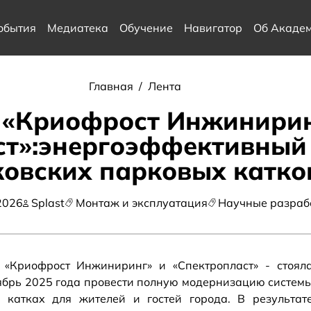
обытия
Медиатека
Обучение
Навигатор
Об Акаде
Главная
/
Лента
 «Криофрост Инжинири
ст»:энергоэффективный 
овских парковых катко
2026
Splast
Монтаж и эксплуатация
Научные разраб
«Криофрост Инжиниринг» и «Спектропласт» - стоял
оябрь 2025 года провести полную модернизацию систем
 катках для жителей и гостей города. В результат