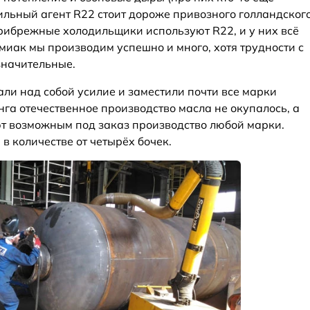
ильный агент R22 стоит дороже привозного голландског
прибрежные холодильщики используют R22, и у них всё
миак мы производим успешно и много, хотя трудности с
значительные.
ли над собой усилие и заместили почти все марки
га отечественное производство масла не окупалось, а
т возможным под заказ производство любой марки.
в количестве от четырёх бочек.