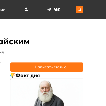
мии
тайским
ия
Написать статью
Факт дня