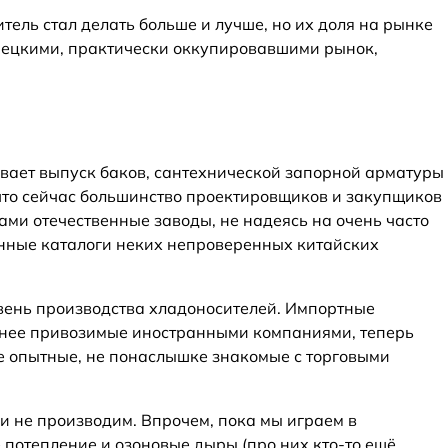
ель стал делать больше и лучше, но их доля на рынке
рецкими, практически оккупировавшими рынок,
вает выпуск баков, сантехнической запорной арматуры
 что сейчас большинство проектировщиков и закупщиков
ми отечественные заводы, не надеясь на очень часто
ные каталоги неких непроверенных китайских
вень производства хладоносителей. Импортные
анее привозимые иностранными компаниями, теперь
е опытные, не понаслышке знакомые с торговыми
и не производим. Впрочем, пока мы играем в
 потепление и озоновые дыры (про них кто-то ещё