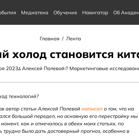
обытия
Медиатека
Обучение
Навигатор
Об Акаде
Главная
/
Лента
й холод становится ки
ря 2023
Алексей Полевой
Маркетинговые исследован
ход технологий?
ов автор статьи Алексей Полевой
написал
о том, что на
ался большой передел, но основную его перестройку мы
 момент, как и отмечалось в обеих моих статьях, по
 трудно было дать достоверный прогноз, особенно в