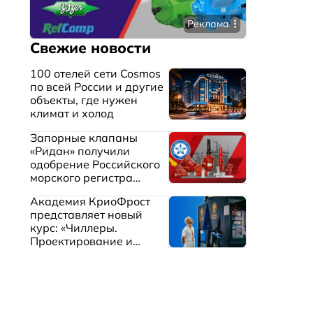
Реклама
Свежие новости
100 отелей сети Cosmos
по всей России и другие
объекты, где нужен
климат и холод
Запорные клапаны
«Ридан» получили
одобрение Российского
морского регистра
судоходства
Академия КриоФрост
представляет новый
курс: «Чиллеры.
Проектирование и
эксплуатация систем
охлаждения жидкостей»