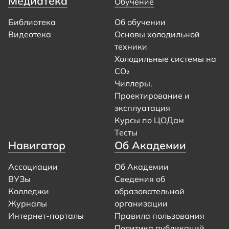
Медиатека
Обучение
Библиотека
Об обучении
Видеотека
Основы холодильной
техники
Холодильные системы на
CO₂
Чиллеры.
Проектирование и
эксплуатация
Курсы по ЦОДам
Тесты
Навигатор
Об Академии
Ассоциации
Об Академии
ВУЗы
Сведения об
Колледжи
образовательной
Журналы
организации
Интернет-порталы
Правила пользования
Политика публикаций