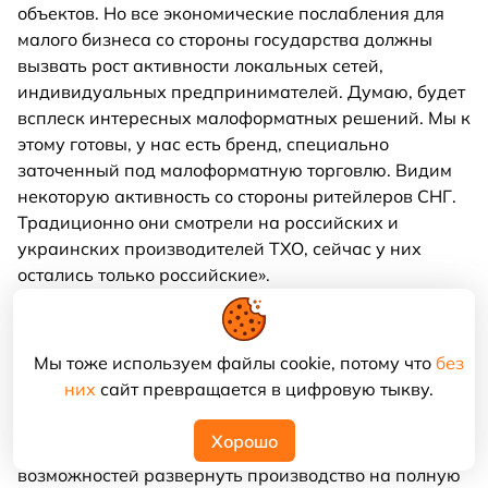
объектов. Но все экономические послабления для
малого бизнеса со стороны государства должны
вызвать рост активности локальных сетей,
индивидуальных предпринимателей. Думаю, будет
всплеск интересных малоформатных решений. Мы к
этому готовы, у нас есть бренд, специально
заточенный под малоформатную торговлю. Видим
некоторую активность со стороны ритейлеров СНГ.
Традиционно они смотрели на российских и
украинских производителей ТХО, сейчас у них
остались только российские».
«На рынке до сих пор не было сезонного всплеска
активности, который традиционно начинается в
Мы тоже используем файлы cookie, потому что
без
марте, когда производители мороженого и
них
сайт превращается в цифровую тыкву.
прохладительных напитков готовятся к лету, –
рассказывает Андрей Морозов. – Сейчас конец мая,
Хорошо
а сезон высоких продаж и, соответственно,
возможностей развернуть производство на полную