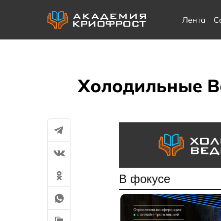
Лента
С
Холодильные Ве