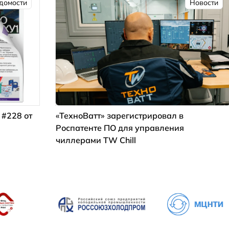
домости
Новости
 #228 от
«ТехноВатт» зарегистрировал в
Роспатенте ПО для управления
чиллерами TW Chill