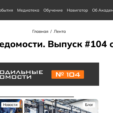
обытия
Медиатека
Обучение
Навигатор
Об Акаде
Главная
/
Лента
домости. Выпуск #104 о