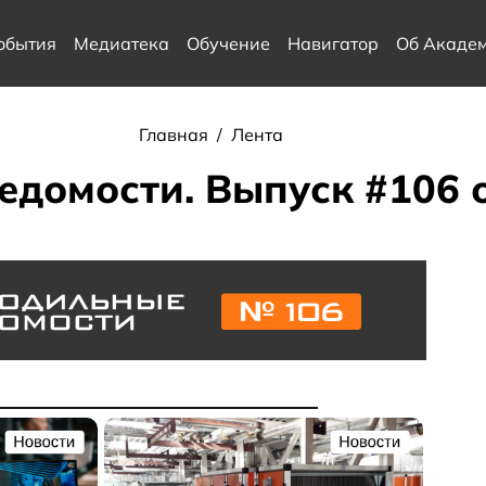
обытия
Медиатека
Обучение
Навигатор
Об Акаде
Главная
/
Лента
домости. Выпуск #106 о