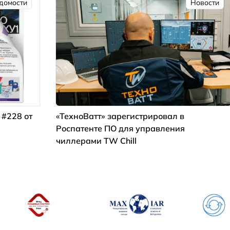
домости
Новости
 #228 от
«ТехноВатт» зарегистрировал в
Роспатенте ПО для управления
чиллерами TW Chill