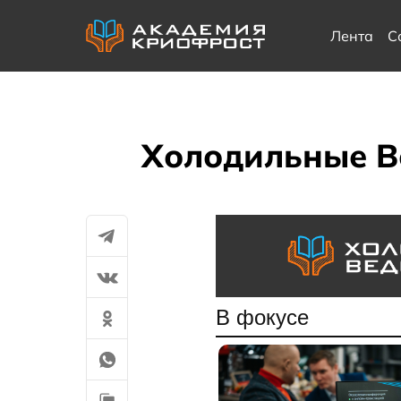
Лента
С
Холодильные Ве