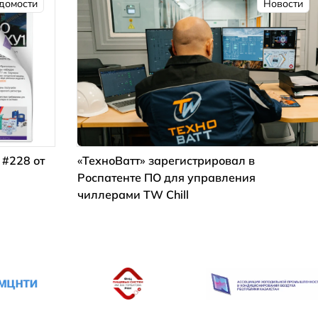
домости
Новости
 #228 от
«ТехноВатт» зарегистрировал в
Роспатенте ПО для управления
чиллерами TW Chill