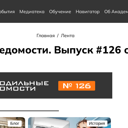
обытия
Медиатека
Обучение
Навигатор
Об Акаде
Главная
/
Лента
домости. Выпуск #126 о