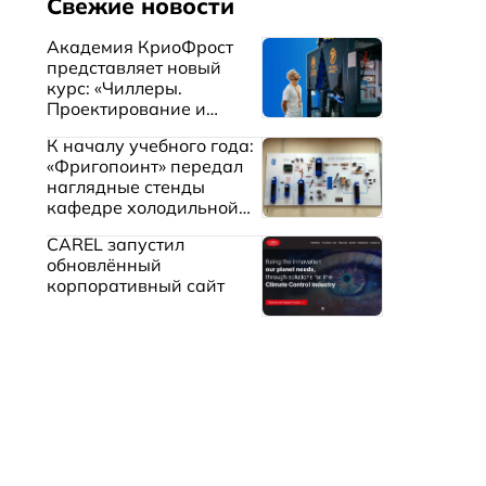
Свежие новости
Академия КриоФрост
представляет новый
курс: «Чиллеры.
Проектирование и
эксплуатация систем
К началу учебного года:
охлаждения жидкостей»
«Фригопоинт» передал
наглядные стенды
кафедре холодильной
техники МГТУ им.
CAREL запустил
Баумана
обновлённый
корпоративный сайт