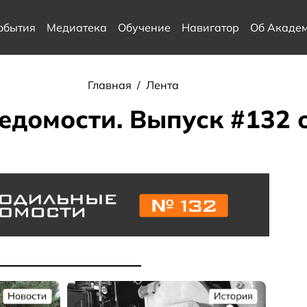
обытия
Медиатека
Обучение
Навигатор
Об Акаде
Главная
/
Лента
домости. Выпуск #132 о