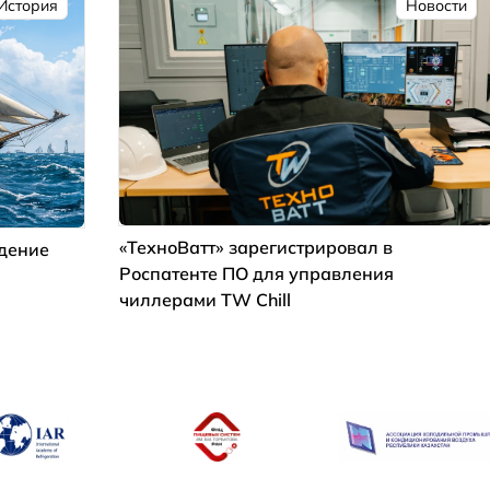
История
Новости
«ТехноВатт» зарегистрировал в
ждение
Роспатенте ПО для управления
чиллерами TW Chill