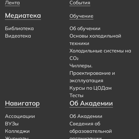
Лента
События
Медиатека
Обучение
Библиотека
Об обучении
Видеотека
Основы холодильной
техники
Холодильные системы на
CO₂
Чиллеры.
Проектирование и
эксплуатация
Курсы по ЦОДам
Тесты
Навигатор
Об Академии
Ассоциации
Об Академии
ВУЗы
Сведения об
Колледжи
образовательной
Журналы
организации