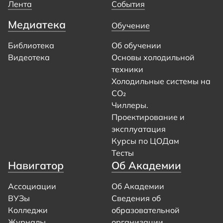
Лента
События
Медиатека
Обучение
Библиотека
Об обучении
Видеотека
Основы холодильной
техники
Холодильные системы на
CO₂
Чиллеры.
Проектирование и
эксплуатация
Курсы по ЦОДам
Тесты
Навигатор
Об Академии
Ассоциации
Об Академии
ВУЗы
Сведения об
Колледжи
образовательной
Журналы
организации