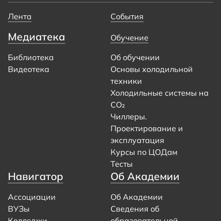
Лента
События
Медиатека
Обучение
Библиотека
Об обучении
Видеотека
Основы холодильной
техники
Холодильные системы на
CO₂
Чиллеры.
Проектирование и
эксплуатация
Курсы по ЦОДам
Тесты
Навигатор
Об Академии
Ассоциации
Об Академии
ВУЗы
Сведения об
Колледжи
образовательной