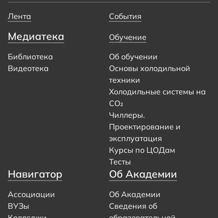
Лента
События
Медиатека
Обучение
Библиотека
Об обучении
Видеотека
Основы холодильной
техники
Холодильные системы на
CO₂
Чиллеры.
Проектирование и
эксплуатация
Курсы по ЦОДам
Тесты
Навигатор
Об Академии
Ассоциации
Об Академии
ВУЗы
Сведения об
Колледжи
образовательной