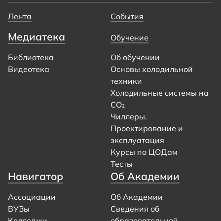
Лента
События
Медиатека
Обучение
Библиотека
Об обучении
Видеотека
Основы холодильной
техники
Холодильные системы на
CO₂
Чиллеры.
Проектирование и
эксплуатация
Курсы по ЦОДам
Тесты
Навигатор
Об Академии
Ассоциации
Об Академии
ВУЗы
Сведения об
Колледжи
образовательной