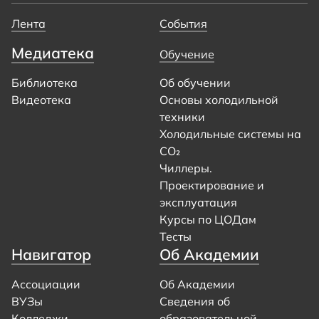
Лента
События
Медиатека
Обучение
Библиотека
Об обучении
Видеотека
Основы холодильной
техники
Холодильные системы на
CO₂
Чиллеры.
Проектирование и
эксплуатация
Курсы по ЦОДам
Тесты
Навигатор
Об Академии
Ассоциации
Об Академии
ВУЗы
Сведения об
Колледжи
образовательной