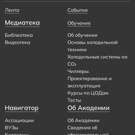
Лента
События
Медиатека
Обучение
Библиотека
Об обучении
Видеотека
Основы холодильной
техники
Холодильные системы на
CO₂
Чиллеры.
Проектирование и
эксплуатация
Курсы по ЦОДам
Тесты
Навигатор
Об Академии
Ассоциации
Об Академии
ВУЗы
Сведения об
Колледжи
образовательной