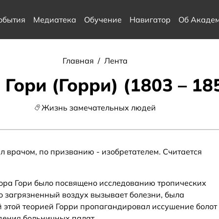
обытия
Медиатека
Обучение
Навигатор
Об Акаде
Главная
/
Лента
Гори (Горри) (1803 – 18
Жизнь замечательных людей
л врачом, по призванию - изобретателем. Считается
ора Гори было посвящено исследованию тропических
что загрязненный воздух вызывает болезни, была
 этой теорией Горри пропагандировал иссушение болот
дения больничных палат.