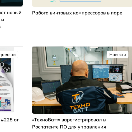
ет новый
Работа винтовых компрессоров в паре
 и
я
домости
Новости
 #228 от
«ТехноВатт» зарегистрировал в
Роспатенте ПО для управления