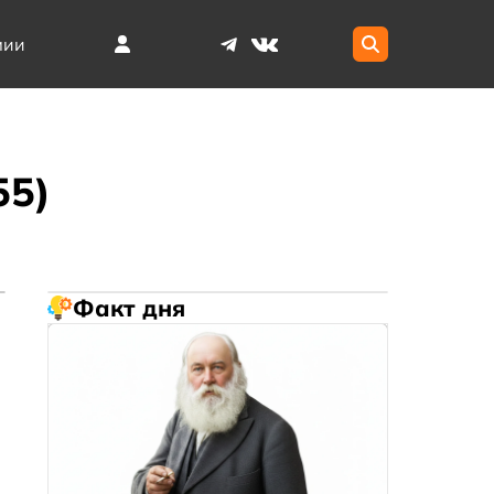
мии
55)
Факт дня