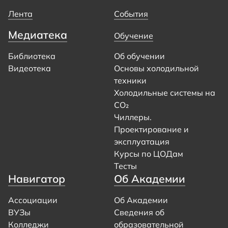
Лента
События
Медиатека
Обучение
Библиотека
Об обучении
Видеотека
Основы холодильной
техники
Холодильные системы на
CO₂
Чиллеры.
Проектирование и
эксплуатация
Курсы по ЦОДам
Тесты
Навигатор
Об Академии
Ассоциации
Об Академии
ВУЗы
Сведения об
Колледжи
образовательной