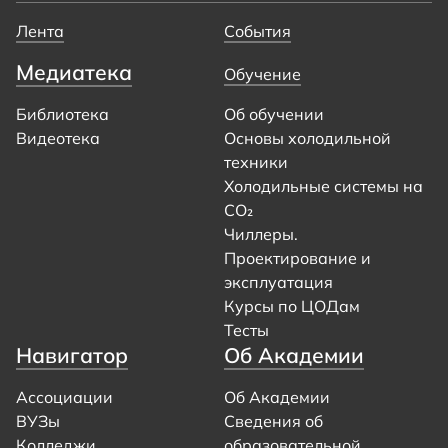
Лента
События
Медиатека
Обучение
Библиотека
Об обучении
Видеотека
Основы холодильной
техники
Холодильные системы на
CO₂
Чиллеры.
Проектирование и
эксплуатация
Курсы по ЦОДам
Тесты
Навигатор
Об Академии
Ассоциации
Об Академии
ВУЗы
Сведения об
Колледжи
образовательной