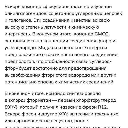
Вскоре команда сфокусировалась на изучении
алкилгалогенидов, сочетаниях углеродных цепочек
и галогенов. Эти соединения известны за свою
высокую степень летучести и химическую
инертность. В конечном итоге, команда GMCC
остановилась на концепции соединения фтора и
углеводорода. Миджли и остальные отвергли
предположение о токсичности нового соединения,
предполагая, что стабильности связи «углерод-
фтор» будет достаточно для предотвращения
высвобождения фтористого водорода или других
потенциально опасных химических соединений.
В конечном итоге, команда синтезировала
дихлордифторметан — первый хлорфторуглерод
(ХФУ), который получил название фреон R12.
Вскоре фреон и другие ХФУ вытеснили токсичные
или взрывоопасные вещества, ранее
использовавшиеся в качестве хладагентов, и стали