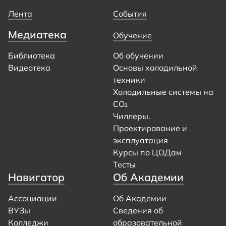
Лента
События
Медиатека
Обучение
Библиотека
Об обучении
Видеотека
Основы холодильной
техники
Холодильные системы на
CO₂
Чиллеры.
Проектирование и
эксплуатация
Курсы по ЦОДам
Тесты
Навигатор
Об Академии
Ассоциации
Об Академии
ВУЗы
Сведения об
Колледжи
образовательной