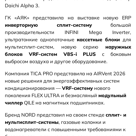
Daichi Alpha 3.
ГК «АЯК» представила на выставке новую ERP
инверторную сплит-систему
большой
производительности INFINI Mega Inverter,
ультратонкие однопоточные
кассетные блоки
для
мультисплит-систем, новую серию
наружных
блоков VRF-систем V8S-i PLUS
с боковым
выбросом воздуха и другое оборудование.
Компания TICA PRO представила на AIRVent 2026
новые решения для энергоэффективных систем
кондиционирования —
VRF-систему
нового
поколения FLEX ULTRA и безмасляный
модульный
чиллер
QILE на магнитных подшипниках.
Бренд NORD представил на своем стенде
сплит- и
мультисплит-системы
, газовые колонки и
водонагреватели с повышенными требованиями к