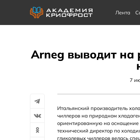
Лента
С
Arneg выводит на 
7 и
Итальянский производитель хол
чиллеров на природном хладаген
ориентированную на оснащение 
технический директор по холод
гликолевых чиллеров велась спе