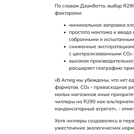
По словам Дзамботто, выбор R29
факторами:
минимальная заправка хлад
простота монтажа и ввода 
собранными и испытанными
сниженные эксплуатацион
с централизованными CO₂-
высокая производительност
расширяет географию при
«В Arneg мы убеждены, что нет 
форматов. CO₂ – превосходное р
малых магазинов иные приорите
чиллеры на R290 как альтернати
конденсаторный агрегат», – отме
Хотя чиллеры создавались в перв
ужесточение экологических норм,