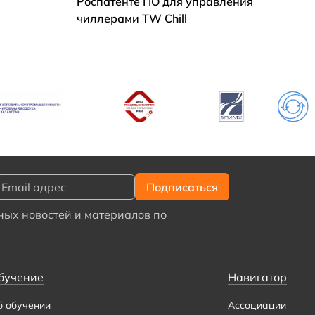
Роспатенте ПО для управления
чиллерами TW Chill
ых новостей и материалов по
бучение
Навигатор
б обучении
Ассоциации