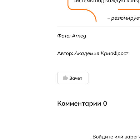
системы под каждую конкр
– резюмирует
Фото: Arneg
Автор:
Академия КриоФрост
Зачет
Комментарии 0
Войдите
или
зарег