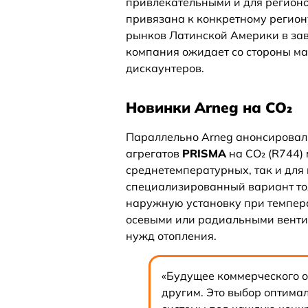
привлекательными и для регионо
привязана к конкретному региону
рынков Латинской Америки в зав
компания ожидает со стороны ма
дискаунтеров.
Новинки Arneg на CO₂
Параллельно Arneg анонсировал
агрегатов
PRISMA
на CO₂ (R744) 
среднетемпературных, так и для
специализированный вариант то
наружную установку при темпера
осевыми или радиальными венти
нужд отопления.
«Будущее коммерческого о
другим. Это выбор оптима