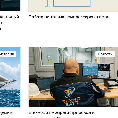
ет новый
Работа винтовых компрессоров в паре
 и
я
История
Новости
«ТехноВатт» зарегистрировал в
ждение