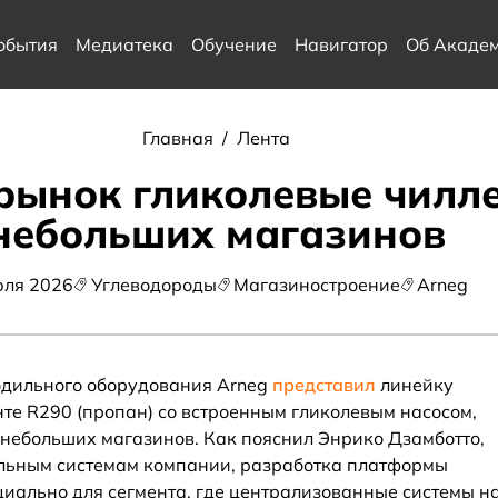
обытия
Медиатека
Обучение
Навигатор
Об Акаде
Главная
/
Лента
рынок гликолевые чилл
небольших магазинов
юля 2026
Углеводороды
Магазиностроение
Arneg
одильного оборудования Arneg
представил
линейку
те R290 (пропан) со встроенным гликолевым насосом,
небольших магазинов. Как пояснил Энрико Дзамботто,
ильным системам компании, разработка платформы
циально для сегмента, где централизованные системы н