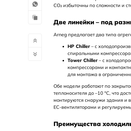
CO₂ избыточны по сложности и ст
Две линейки – под раз
Arneg предлагает два типа агрег
HP Chiller
– с холодопроизв
спиральными компрессора
Tower Chiller
– с холодопро
компрессорами и компакт
для монтажа в ограниченн
Обе модели работают по закрыто
теплоносителя до –10 °C, что до
монтируются снаружи здания и в
EC-вентиляторами и регулируемы
Преимущества холодиль