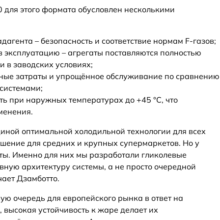
0 для этого формата обусловлен несколькими
агента – безопасность и соответствие нормам F‑газов;
в эксплуатацию – агрегаты поставляются полностью
 в заводских условиях;
ные затраты и упрощённое обслуживание по сравнению
системами;
ь при наружных температурах до +45 °C, что
менения.
единой оптимальной холодильной технологии для всех
ешение для средних и крупных супермаркетов. Но у
ты. Именно для них мы разработали гликолевые
вную архитектуру системы, а не просто очередной
чает Дзамботто.
ую очередь для европейского рынка в ответ на
 высокая устойчивость к жаре делает их