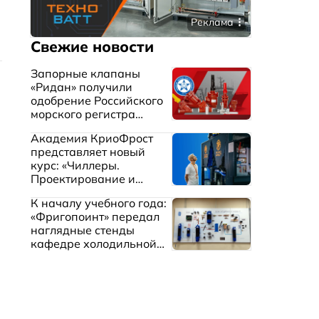
Реклама
Свежие новости
Запорные клапаны
«Ридан» получили
одобрение Российского
морского регистра
судоходства
Академия КриоФрост
представляет новый
курс: «Чиллеры.
Проектирование и
эксплуатация систем
К началу учебного года:
охлаждения жидкостей»
«Фригопоинт» передал
наглядные стенды
кафедре холодильной
техники МГТУ им.
Баумана