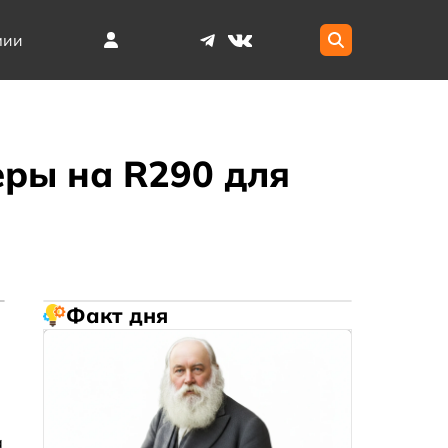
мии
еры на R290 для
Факт дня
а