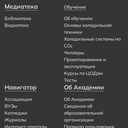
Медиатека
Обучение
Библиотека
Об обучении
Видеотека
Основы холодильной
техники
Холодильные системы на
CO₂
Чиллеры.
Проектирование и
эксплуатация
Курсы по ЦОДам
Тесты
Навигатор
Об Академии
Ассоциации
Об Академии
ВУЗы
Сведения об
Колледжи
образовательной
Журналы
организации
Интернет-порталы
Правила пользования