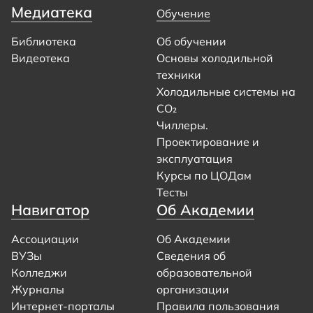
Медиатека
Обучение
Библиотека
Об обучении
Видеотека
Основы холодильной
техники
Холодильные системы на
CO₂
Чиллеры.
Проектирование и
эксплуатация
Курсы по ЦОДам
Тесты
Навигатор
Об Академии
Ассоциации
Об Академии
ВУЗы
Сведения об
Колледжи
образовательной
Журналы
организации
Интернет-порталы
Правила пользования