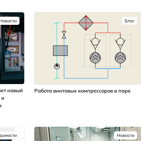
Новости
Блог
ет новый
Работа винтовых компрессоров в паре
 и
я
домости
Новости