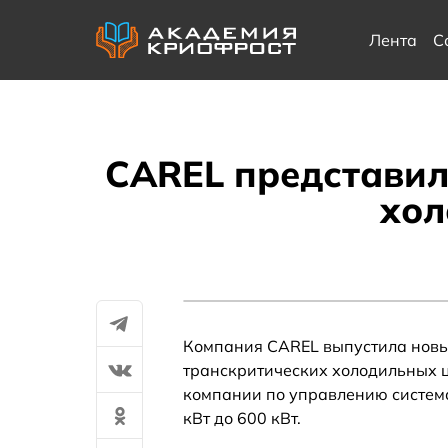
Лента
С
CAREL представил
хол
Компания CAREL выпустила новы
транскритических холодильных 
компании по управлению система
кВт до 600 кВт.