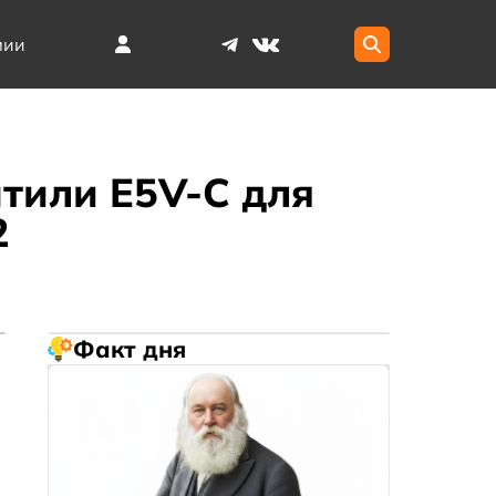
мии
тили E5V-C для
2
Факт дня