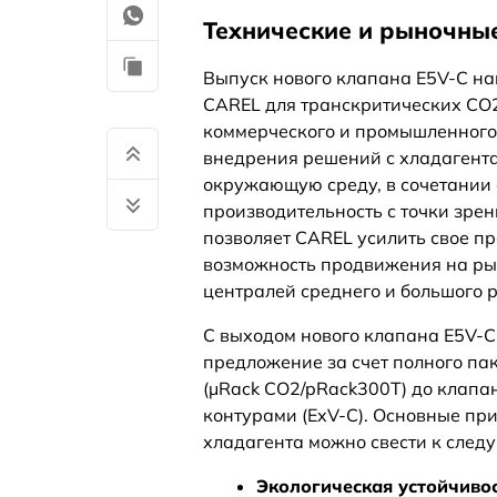
Технические и рыночны
Выпуск нового клапана E5V-C н
CAREL для транскритических CO2
коммерческого и промышленного
внедрения решений с хладагент
окружающую среду, в сочетании
производительность с точки зрен
позволяет CAREL усилить свое п
возможность продвижения на ры
централей среднего и большого р
С выходом нового клапана E5V-
предложение за счет полного па
(μRack CO2/pRack300T) до клап
контурами (ExV-C). Основные пр
хладагента можно свести к след
Экологическая устойчивос