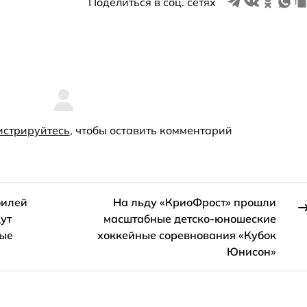
Поделиться в соц. сетях
истрируйтесь
, чтобы оставить комментарий
билей
На льду «КриоФрост» прошли
ут
масштабные детско-юношеские
ные
хоккейные соревнования «Кубок
Юнисон»