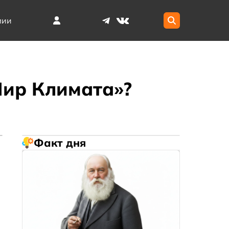
мии
Мир Климата»?
Факт дня