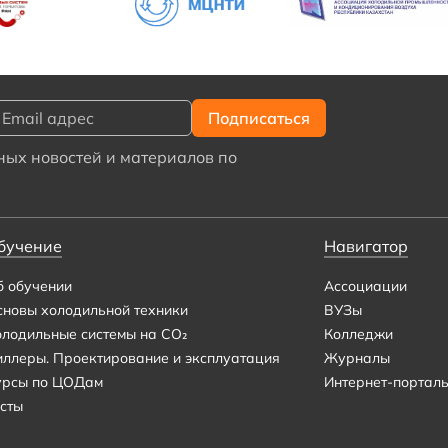
ых новостей и материалов по
бучение
Навигатор
б обучении
Ассоциации
сновы холодильной техники
ВУЗы
олодильные системы на CO₂
Колледжи
иллеры. Проектирование и эксплуатация
Журналы
урсы по ЦОДам
Интернет-портал
сты