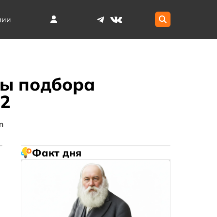
мии
мы подбора
02
n
Факт дня