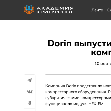
Лента
С
Dorin выпуст
ком
10 март
Компания Dorin представила но
компрессорного оборудования. Р
субкритическими компрессорами
функционала модуля HEX-EM.