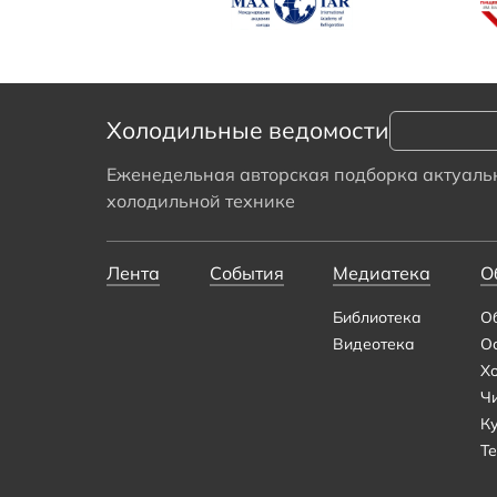
Холодильные ведомости
Еженедельная авторская подборка актуальн
холодильной технике
Лента
События
Медиатека
О
Библиотека
О
Видеотека
О
Х
Ч
К
Те