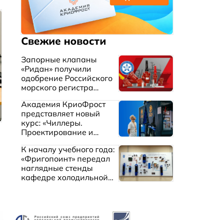
Свежие новости
Запорные клапаны
«Ридан» получили
одобрение Российского
морского регистра
судоходства
Академия КриоФрост
представляет новый
курс: «Чиллеры.
Проектирование и
эксплуатация систем
К началу учебного года:
охлаждения жидкостей»
«Фригопоинт» передал
наглядные стенды
кафедре холодильной
техники МГТУ им.
Баумана