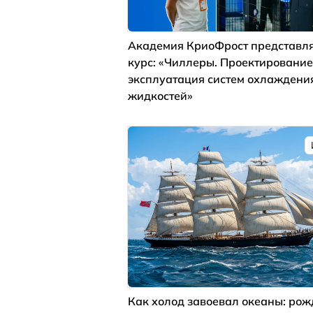
Академия КриоФрост представля
курс: «Чиллеры. Проектирование
эксплуатация систем охлаждени
жидкостей»
Как холод завоевал океаны: ро