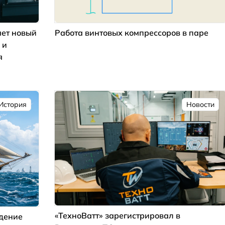
ет новый
Работа винтовых компрессоров в паре
 и
я
История
Новости
«ТехноВатт» зарегистрировал в
ждение