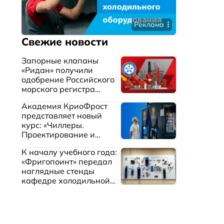
Реклама
Свежие новости
Запорные клапаны
«Ридан» получили
одобрение Российского
морского регистра
судоходства
Академия КриоФрост
представляет новый
курс: «Чиллеры.
Проектирование и
эксплуатация систем
К началу учебного года:
охлаждения жидкостей»
«Фригопоинт» передал
наглядные стенды
кафедре холодильной
техники МГТУ им.
Баумана