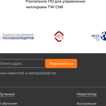
Роспатенте ПО для управления
чиллерами TW Chill
ых новостей и материалов по
бучение
Навигатор
б обучении
Ассоциации