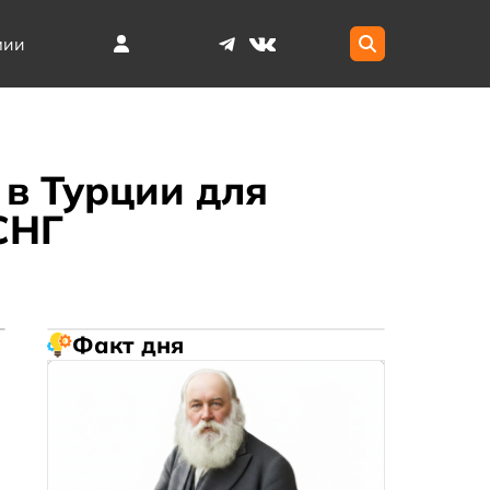
мии
в Турции для
СНГ
Факт дня