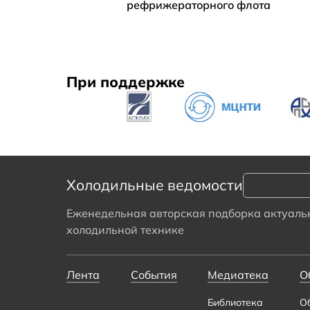
рефрижераторного флота
При поддержке
Холодильные ведомости
Еженедельная авторская подборка актуальн
холодильной технике
Лента
События
Медиатека
О
Библиотека
О