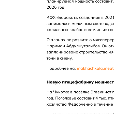
планируемая мощность составит д
2026 год.
КФХ «Баракат», созданное в 202
занималось молочным скотоводст
халяльных колбас и ветчин из го
О планах по развитию мясоперер
Нариман Абдулмуталибов. Он отм
запланировано строительство м
тонн в смену.
Подробнее на:
makhachkala.meati
Новую птицефабрику мощностью
На Чукотке в посёлке Эгвекинот
год. Поголовье составит 4 тыс. п
хозяйства Федорченко в течение 