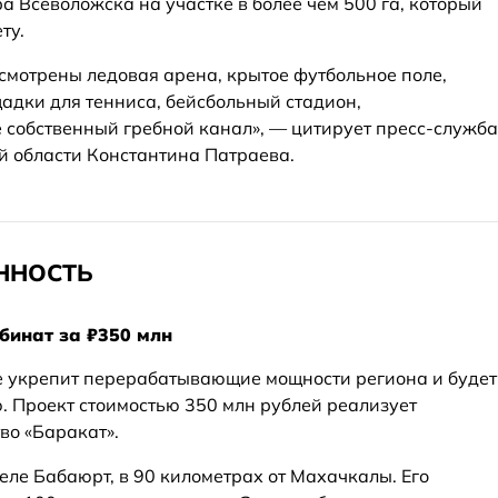
ра Всеволожска на участке в более чем 500 га, который
ту.
смотрены ледовая арена, крытое футбольное поле,
щадки для тенниса, бейсбольный стадион,
 собственный гребной канал», — цитирует пресс-служба
 области Константина Патраева.
ННОСТЬ
бинат за ₽350 млн
е укрепит перерабатывающие мощности региона и будет
 Проект стоимостью 350 млн рублей реализует
во «Баракат».
еле Бабаюрт, в 90 километрах от Махачкалы. Его