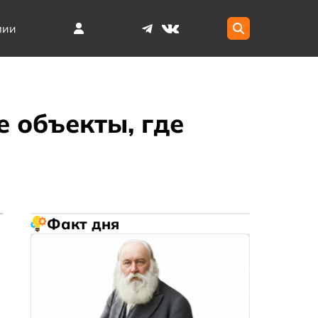
мии
е объекты, где
Факт дня