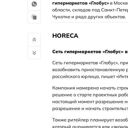
гипермаркетов «Глобус»
в Москв
области, складов под Санкт-Пет
Чукотке и ряда других объектов.
HORECA
Сеть гипермаркетов «Глобус» 
Сеть гипермаркетов «Глобус», п
возобновить приостановленную ра
российского юрлица, пишет «Инт
Компания намерена начать строи
решение о старте проектных рабо
настоящий момент разрешение на
разрешение и начать строительст
Также ритейлер планирует возобн
который оценивается как «эконо