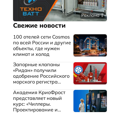
Реклама
Свежие новости
100 отелей сети Cosmos
по всей России и другие
объекты, где нужен
климат и холод
Запорные клапаны
«Ридан» получили
одобрение Российского
морского регистра
судоходства
Академия КриоФрост
представляет новый
курс: «Чиллеры.
Проектирование и
эксплуатация систем
охлаждения жидкостей»