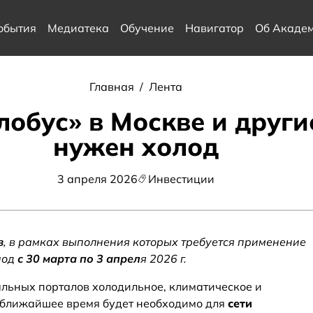
обытия
Медиатека
Обучение
Навигатор
Об Акаде
Главная
/
Лента
обус» в Москве и други
нужен холод
3 апреля 2026
Инвестиции
в
, в рамках выполнения которых требуется применение
иод
с 30 марта по 3 апрел
я 2026 г.
льных порталов холодильное, климатическое и
 ближайшее время будет необходимо для
сети