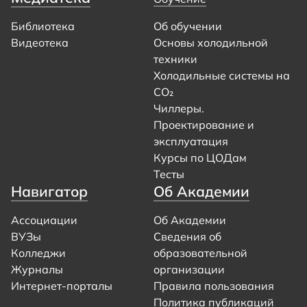
Библиотека
Об обучении
Видеотека
Основы холодильной
техники
Холодильные системы на
CO₂
Чиллеры.
Проектирование и
эксплуатация
Курсы по ЦОДам
Тесты
Навигатор
Об Академии
Ассоциации
Об Академии
ВУЗы
Сведения об
Колледжи
образовательной
Журналы
организации
Интернет-порталы
Правила пользования
Политика публикаций