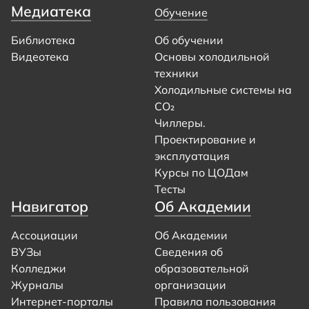
Медиатека
Обучение
Библиотека
Об обучении
Видеотека
Основы холодильной
техники
Холодильные системы на
CO₂
Чиллеры.
Проектирование и
эксплуатация
Курсы по ЦОДам
Тесты
Навигатор
Об Академии
Ассоциации
Об Академии
ВУЗы
Сведения об
Колледжи
образовательной
Журналы
организации
Интернет-порталы
Правила пользования