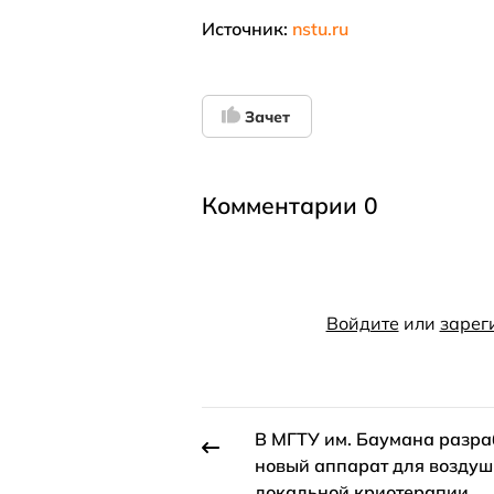
Источник:
nstu.ru
Зачет
Комментарии 0
Войдите
или
зарег
В МГТУ им. Баумана разр
новый аппарат для возду
локальной криотерапии