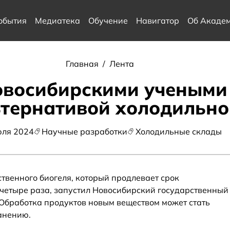
обытия
Медиатека
Обучение
Навигатор
Об Акаде
Главная
/
Лента
овосибирскими учеными
ьтернативой холодильн
юля 2024
Научные разработки
Холодильные склады
твенного биогеля, который продлевает срок
 четыре раза, запустил Новосибирский государственный
Обработка продуктов новым веществом может стать
анению.