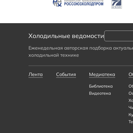
Холодильные ведомости
Еженедельная авторская подборка актуальн
холодильной технике
Лента
События
Медиатека
О
Библиотека
О
Видеотека
О
Х
Ч
К
Те