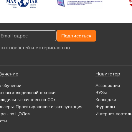
ых новостей и материалов по
бучение
Навигатор
б обучении
Ассоциации
сновы холодильной техники
ВУЗы
олодильные системы на CO₂
Колледжи
иллеры. Проектирование и эксплуатация
Журналы
урсы по ЦОДам
Интернет-портал
сты