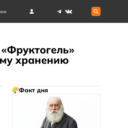
мии
 «Фруктогель»
ому хранению
Факт дня