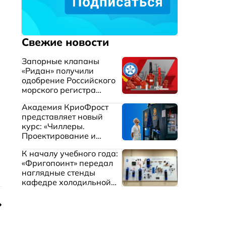
Свежие новости
Запорные клапаны
«Ридан» получили
одобрение Российского
морского регистра
судоходства
Академия КриоФрост
представляет новый
курс: «Чиллеры.
Проектирование и
эксплуатация систем
К началу учебного года:
охлаждения жидкостей»
«Фригопоинт» передал
наглядные стенды
кафедре холодильной
техники МГТУ им.
Баумана