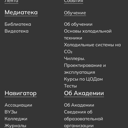
Лента
События
Медиатека
Обучение
Библиотека
Об обучении
Видеотека
Основы холодильной
техники
Холодильные системы на
CO₂
Чиллеры.
Проектирование и
эксплуатация
Курсы по ЦОДам
Тесты
Навигатор
Об Академии
Ассоциации
Об Академии
ВУЗы
Сведения об
Колледжи
образовательной
Журналы
организации