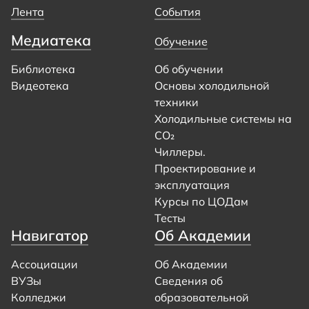
Лента
События
Медиатека
Обучение
Библиотека
Об обучении
Видеотека
Основы холодильной
техники
Холодильные системы на
CO₂
Чиллеры.
Проектирование и
эксплуатация
Курсы по ЦОДам
Тесты
Навигатор
Об Академии
Ассоциации
Об Академии
ВУЗы
Сведения об
Колледжи
образовательной