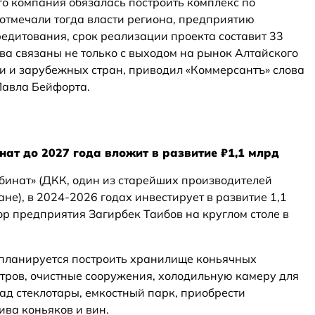
го компания обязалась построить комплекс по
 отмечали тогда власти региона, предприятию
редитования, срок реализации проекта составит 33
ва связаны не только с выходом на рынок Алтайского
ии и зарубежных стран, приводил «Коммерсантъ» слова
Павла Бейфорта.
ат до 2027 года вложит в развитие ₽1,1 млрд
инат» (ДКК, один из старейших производителей
не), в 2024-2026 годах инвестирует в развитие 1,1
ор предприятия Загирбек Таибов на круглом столе в
а планируется построить хранилище коньячных
итров, очистные сооружения, холодильную камеру для
ад стеклотары, емкостный парк, приобрести
ва коньяков и вин.