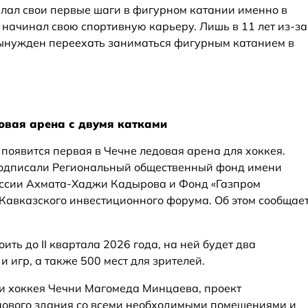
лал свои первые шаги в фигурном катании именно в
н начинал свою спортивную карьеру. Лишь в 11 лет из-за
ынужден переехать заниматься фигурным катанием в
овая арена с двумя катками
появится первая в Чечне ледовая арена для хоккея.
 подписали Региональный общественный фонд имени
оссии Ахмата-Хаджи Кадырова и Фонд «Газпром
Кавказского инвестиционного форума. Об этом сообщае
ть до II квартала 2026 года, на ней будет два
 игр, а также 500 мест для зрителей.
и хоккея Чечни Магомеда Минцаева, проект
нового здания со всеми необходимыми помещениями и