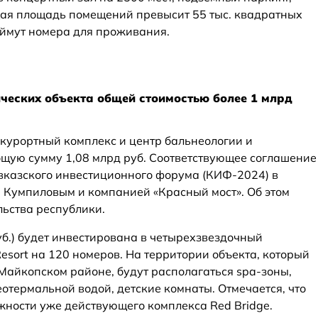
щая площадь помещений превысит 55 тыс. квадратных
аймут номера для проживания.
ических объекта общей стоимостью более 1 млрд
курортный комплекс и центр бальнеологии и
бщую сумму 1,08 млрд руб. Соответствующее соглашение
вказского инвестиционного форума (КИФ-2024) в
 Кумпиловым и компанией «Красный мост». Об этом
ьства республики.
уб.) будет инвестирована в четырехзвездочный
esort на 120 номеров. На территории объекта, который
 Майкопском районе, будут располагаться spa-зоны,
еотермальной водой, детские комнаты. Отмечается, что
ности уже действующего комплекса Red Bridge.