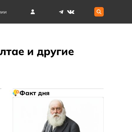
мии
лтае и другие
Факт дня