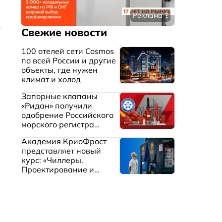
Реклама
Свежие новости
100 отелей сети Cosmos
по всей России и другие
объекты, где нужен
климат и холод
Запорные клапаны
«Ридан» получили
одобрение Российского
морского регистра
судоходства
Академия КриоФрост
представляет новый
курс: «Чиллеры.
Проектирование и
эксплуатация систем
охлаждения жидкостей»