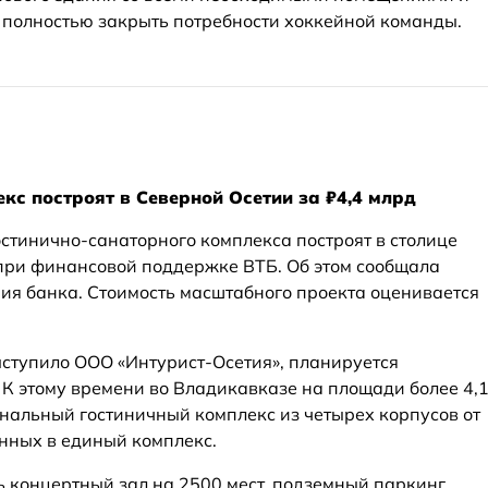
ы полностью закрыть потребности хоккейной команды.
кс построят в Северной Осетии за ₽4,4 млрд
стинично-санаторного комплекса построят в столице
при финансовой поддержке ВТБ. Об этом сообщала
ия банка. Стоимость масштабного проекта оценивается
ыступило ООО «Интурист-Осетия», планируется
 К этому времени во Владикавказе на площади более 4,
нальный гостиничный комплекс из четырех корпусов от
енных в единый комплекс.
ь концертный зал на 2500 мест, подземный паркинг,