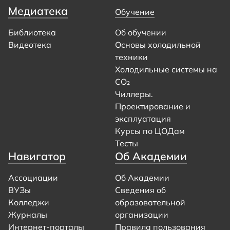
Медиатека
Обучение
Библиотека
Об обучении
Видеотека
Основы холодильной
техники
Холодильные системы на
CO₂
Чиллеры.
Проектирование и
эксплуатация
Курсы по ЦОДам
Тесты
Навигатор
Об Академии
Ассоциации
Об Академии
ВУЗы
Сведения об
Колледжи
образовательной
Журналы
организации
Интернет-порталы
Правила пользования