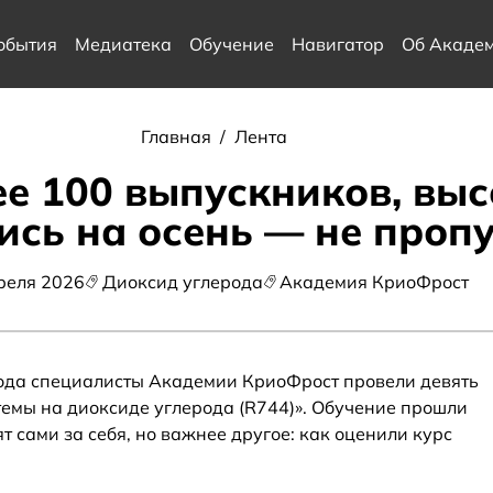
обытия
Медиатека
Обучение
Навигатор
Об Акаде
Главная
/
Лента
ее 100 выпускников, вы
ись на осень — не пропу
реля 2026
Диоксид углерода
Академия КриоФрост
года специалисты Академии КриоФрост провели девять
темы на диоксиде углерода (R744)». Обучение прошли
т сами за себя, но важнее другое: как оценили курс