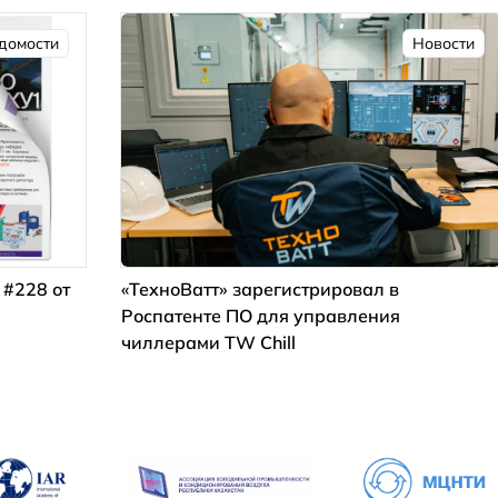
домости
Новости
 #228 от
«ТехноВатт» зарегистрировал в
Роспатенте ПО для управления
чиллерами TW Chill