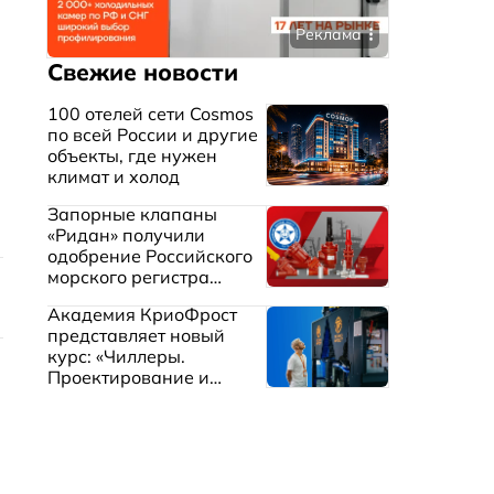
Реклама
Свежие новости
100 отелей сети Cosmos
по всей России и другие
объекты, где нужен
климат и холод
Запорные клапаны
«Ридан» получили
одобрение Российского
морского регистра
судоходства
Академия КриоФрост
представляет новый
курс: «Чиллеры.
Проектирование и
эксплуатация систем
охлаждения жидкостей»