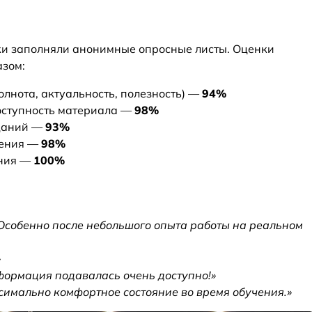
ки заполняли анонимные опросные листы. Оценки
зом:
лнота, актуальность, полезность) —
94%
оступность материала —
98%
аданий —
93%
чения —
98%
ения —
100%
 Особенно после небольшого опыта работы на реальном
»
формация подавалась очень доступно!»
имально комфортное состояние во время обучения.»