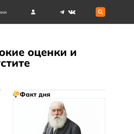
мии
сокие оценки и
стите
Факт дня