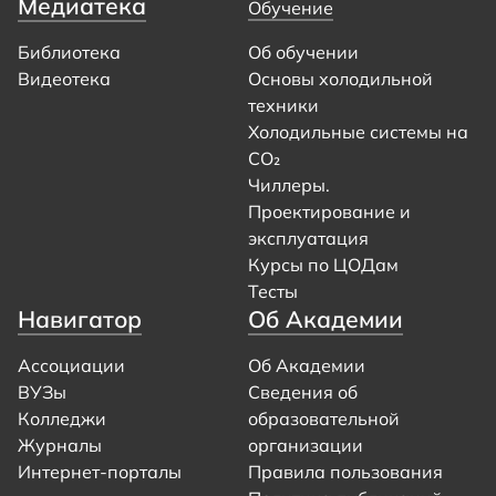
Медиатека
Обучение
Библиотека
Об обучении
Видеотека
Основы холодильной
техники
Холодильные системы на
CO₂
Чиллеры.
Проектирование и
эксплуатация
Курсы по ЦОДам
Тесты
Навигатор
Об Академии
Ассоциации
Об Академии
ВУЗы
Сведения об
Колледжи
образовательной
Журналы
организации
Интернет-порталы
Правила пользования