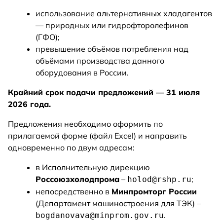
использование альтернативных хладагентов
— природных или гидрофторолефинов
(ГФО);
превышение объёмов потребления над
объёмами производства данного
оборудования в России.
Крайний срок подачи предложений — 31 июля
2026 года.
Предложения необходимо оформить по
прилагаемой форме (файл Excel) и направить
одновременно по двум адресам:
в Исполнительную дирекцию
Россоюзхолодпрома
–
;
holod@rshp.ru
непосредственно в
Минпромторг России
(Департамент машиностроения для ТЭК) –
.
bogdanovava@minprom.gov.ru