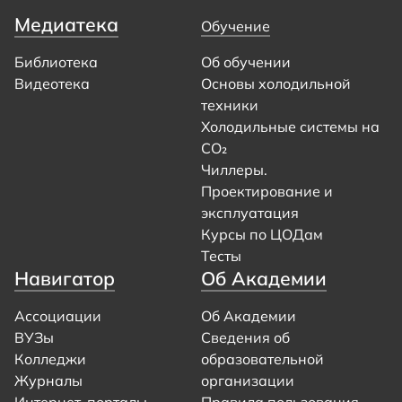
Медиатека
Обучение
Библиотека
Об обучении
Видеотека
Основы холодильной
техники
Холодильные системы на
CO₂
Чиллеры.
Проектирование и
эксплуатация
Курсы по ЦОДам
Тесты
Навигатор
Об Академии
Ассоциации
Об Академии
ВУЗы
Сведения об
Колледжи
образовательной
Журналы
организации
Интернет-порталы
Правила пользования