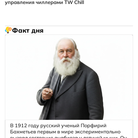
управления чиллерами TW Chill
Факт дня
В 1912 году русский ученый Порфирий
Бахметьев первым в мире экспериментально
вызвал состояние анабиоза у летучей мыши. Он