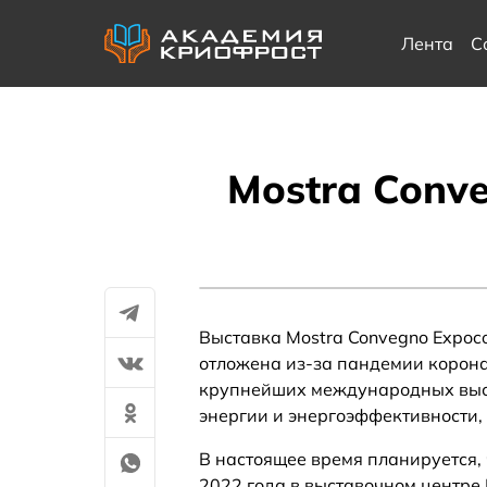
Лента
С
Mostra Conv
Выставка Mostra Convegno Expoco
отложена из-за пандемии коронав
крупнейших международных выст
энергии и энергоэффективности, п
В настоящее время планируется, 
2022 года в выставочном центре F