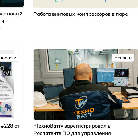
ет новый
Работа винтовых компрессоров в паре
 и
я
домости
Новости
 #228 от
«ТехноВатт» зарегистрировал в
Роспатенте ПО для управления