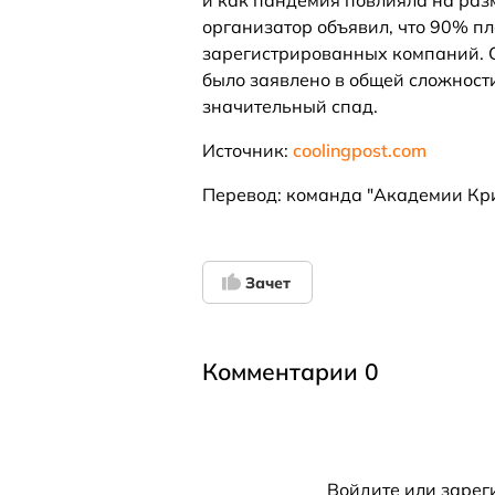
и как пандемия повлияла на разм
организатор объявил, что 90% п
зарегистрированных компаний. С 
было заявлено в общей сложности
значительный спад.
Источник:
coolingpost.com
Перевод: команда "Академии Кр
Зачет
Комментарии 0
Войдите
или
зарег