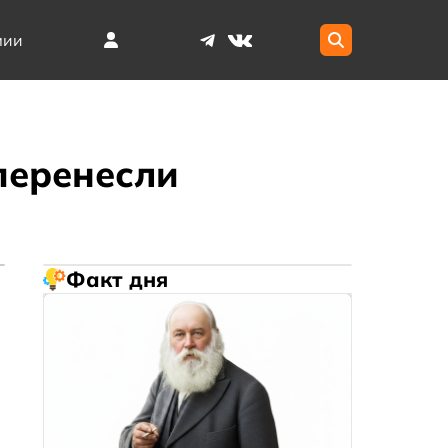
мии
перенесли
Факт дня