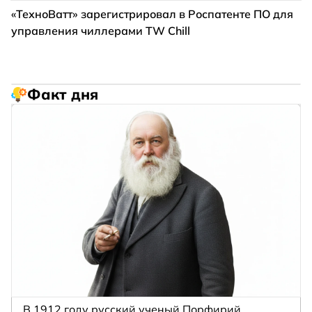
«ТехноВатт» зарегистрировал в Роспатенте ПО для
управления чиллерами TW Chill
Факт дня
В 1912 году русский ученый Порфирий